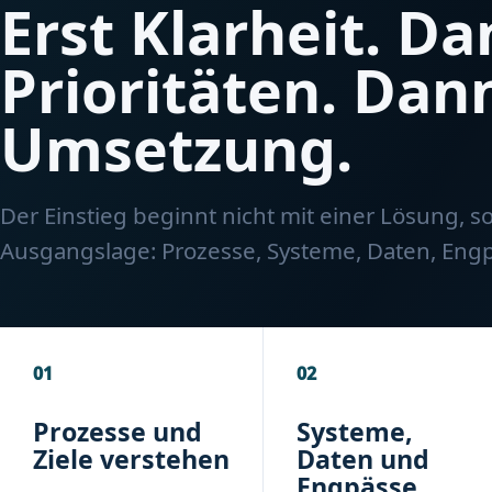
Erst Klarheit. D
Prioritäten. Dan
Umsetzung.
Der Einstieg beginnt nicht mit einer Lösung, s
Ausgangslage: Prozesse, Systeme, Daten, Engp
01
02
Prozesse und
Systeme,
Ziele verstehen
Daten und
Engpässe