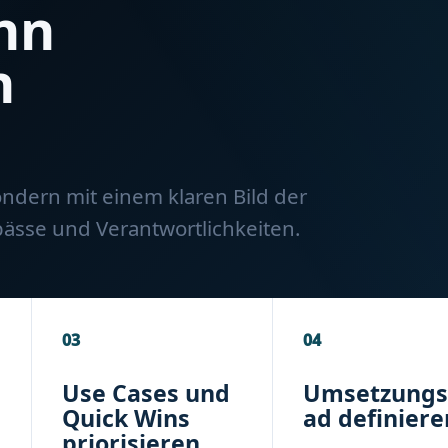
ann
n
ondern mit einem klaren Bild der
ässe und Verantwortlichkeiten.
03
04
Use Cases und
Umsetzungs
Quick Wins
ad definiere
priorisieren