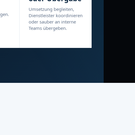
Umsetzung begleiten,
egen.
Dienstleister koordinieren
oder sauber an interne
Teams übergeben.