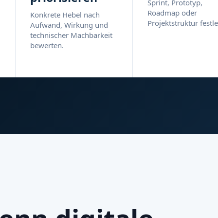
Sprint, Prototyp,
Roadmap oder
Konkrete Hebel nach
Projektstruktur festl
Aufwand, Wirkung und
technischer Machbarkeit
bewerten.