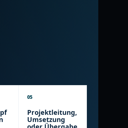
05
pf
Projektleitung,
n
Umsetzung
oder Übergabe