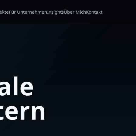
ekte
Für Unternehmen
Insights
Über Mich
Kontakt
ale
tern