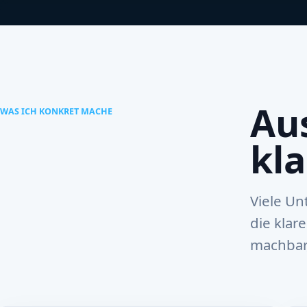
Au
WAS ICH KONKRET MACHE
kl
Viele Un
die klar
machbar,