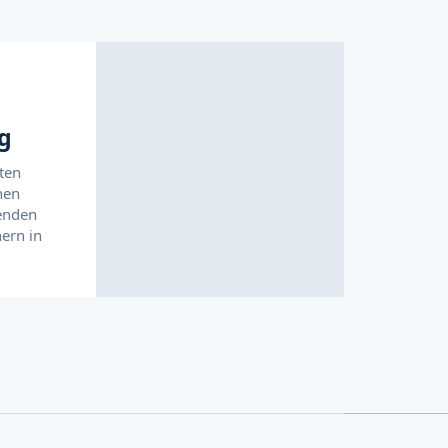
g
sten
nen
enden
ern in