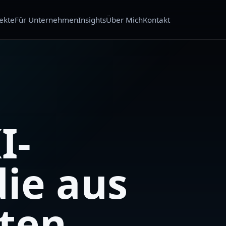
ekte
Für Unternehmen
Insights
Über Mich
Kontakt
I-
die aus
ten