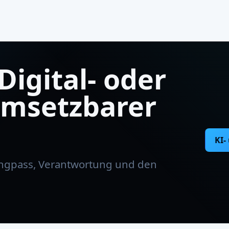
Digital- oder
umsetzbarer
KI-
Engpass, Verantwortung und den