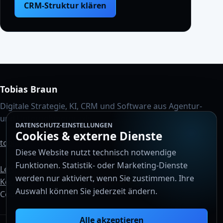
CRM-Struktur klären
Tobias Braun
Digitale Strategie, KI, CRM und Software aus Agentur-
und Unternehmerpraxis.
DATENSCHUTZ-EINSTELLUNGEN
Cookies & externe Dienste
tobiasbraun1986@gmail.com
Diese Website nutzt technisch notwendige
Funktionen. Statistik- oder Marketing-Dienste
Leistungen
Projekte
Für Unternehmen
Über Mich
werden nur aktiviert, wenn Sie zustimmen. Ihre
Kontakt
Insights
Impressum
Datenschutz
Auswahl können Sie jederzeit ändern.
Cookie-Einstellungen
DE
|
EN
Alle akzeptieren